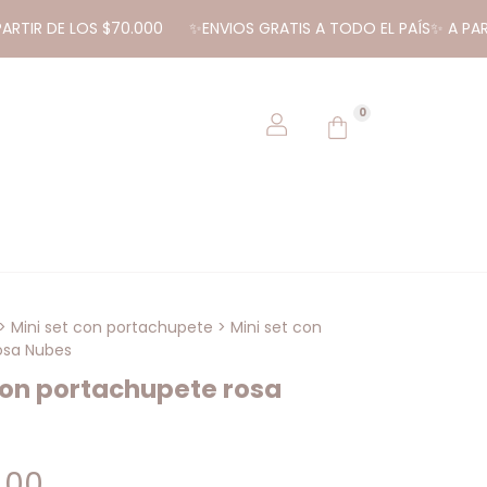
DE LOS $70.000
✨ENVIOS GRATIS A TODO EL PAÍS✨ A PARTIR DE
0
>
Mini set con portachupete
>
Mini set con
osa Nubes
con portachupete rosa
,00