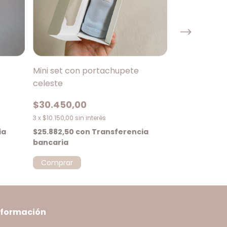
Mini set con portachupete
Mini set con
celeste
Nubes
$30.450,00
$30.450,0
3
x
$10.150,00
sin interés
3
x
$10.150,00
sin
ia
$25.882,50
con
Transferencia
$25.882,50
c
bancaria
bancaria
nformación