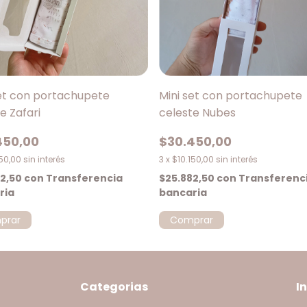
set con portachupete
Mini set con portachupete
e Zafari
celeste Nubes
450,00
$30.450,00
150,00
sin interés
3
x
$10.150,00
sin interés
82,50
con
Transferencia
$25.882,50
con
Transferenc
ria
bancaria
Categorias
I