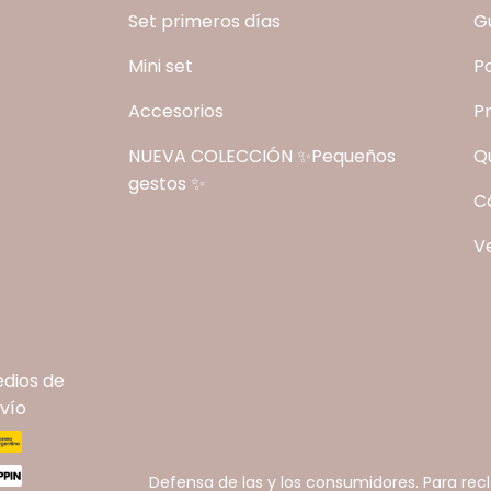
Set primeros días
Gu
Mini set
P
Accesorios
P
NUEVA COLECCIÓN ✨Pequeños
Q
gestos ✨
C
V
dios de
vío
Defensa de las y los consumidores. Para re