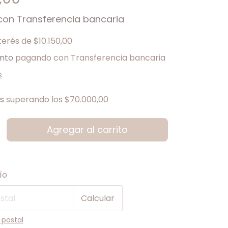
con
Transferencia bancaria
nterés de
$10.150,00
nto
pagando con Transferencia bancaria
s
is
superando los
$70.000,00
 CP:
Cambiar CP
ío
Calcular
 postal