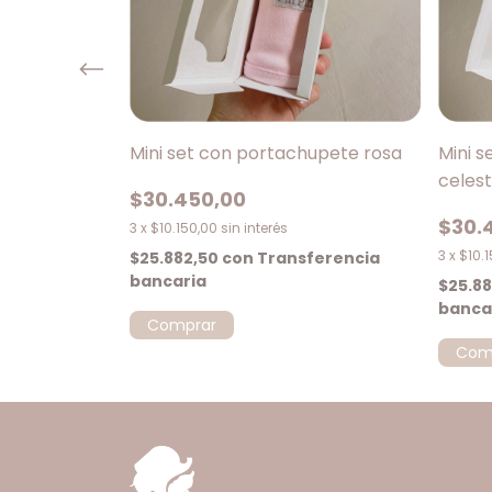
hupete beige
Mini set con portachupete rosa
Mini 
celest
$30.450,00
$30.
3
x
$10.150,00
sin interés
3
x
$10.
$25.882,50
con
Transferencia
bancaria
ferencia
$25.8
banca