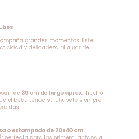
Nubes
acompaña grandes momentos. Este 
icidad y delicadeza al ajuar del 
sori de 30 cm de largo aprox.
: hecho 
e el bebé tenga su chupete siempre 
érdidas
Una babita de doble algodón lisa o estampada de 20x40 cm 
)
: perfecta para las primera lactancia 