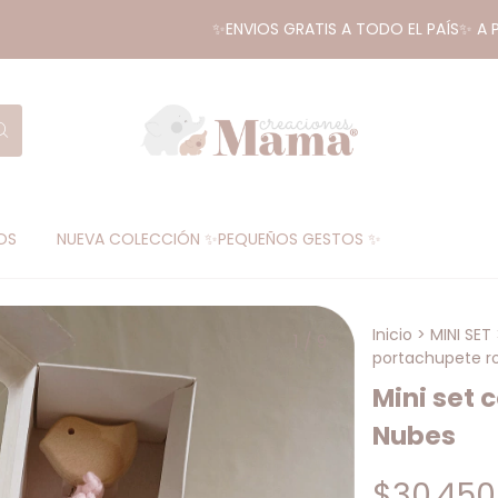
✨ENVIOS GRATIS A TODO EL PAÍS✨ A PARTIR 
OS
NUEVA COLECCIÓN ✨PEQUEÑOS GESTOS ✨
Inicio
>
MINI SET
1
/
9
portachupete r
Mini set 
Nubes
$30.450