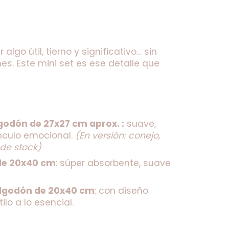
go útil, tierno y significativo… sin 
s. Este mini set es ese detalle que 
lgodón de 27x27 cm aprox. :
 suave, 
nculo emocional. 
(En versión: conejo, 
 de stock)
 de 20x40 cm
: súper absorbente, suave 
algodón de 20x40 cm
: con diseño 
lo a lo esencial.