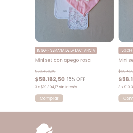
15%OFF SEMANA DE LA LACTANCIA
15%OFF
Mini set con apego rosa
Mini 
$68.450,00
$68.450
$58.182,50
$58.
15
% OFF
3
x
$19.394,17
sin interés
3
x
$19.3
Comprar
Com