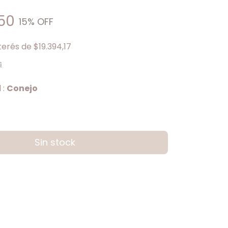
,50
15
% OFF
nterés de
$19.394,17
s
 :
Conejo