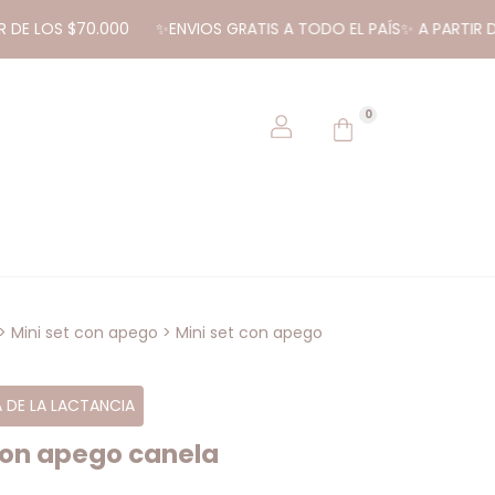
S $70.000
✨ENVIOS GRATIS A TODO EL PAÍS✨ A PARTIR DE LOS 
0
>
Mini set con apego
>
Mini set con apego
 DE LA LACTANCIA
con apego canela