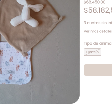
$68.450,00
$58.182
3
cuotas sin i
Ver más detalle
Tipo de animal
Conejo