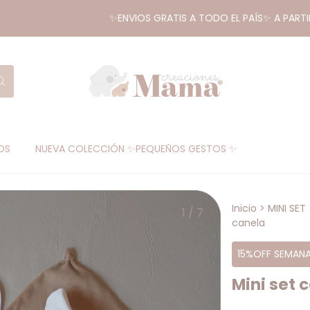
✨ENVIOS GRATIS A TODO EL PAÍS✨ A PARTIR DE LO
OS
NUEVA COLECCIÓN ✨PEQUEÑOS GESTOS ✨
Inicio
>
MINI SET
1
/
7
canela
15%OFF SEMANA
Mini set 