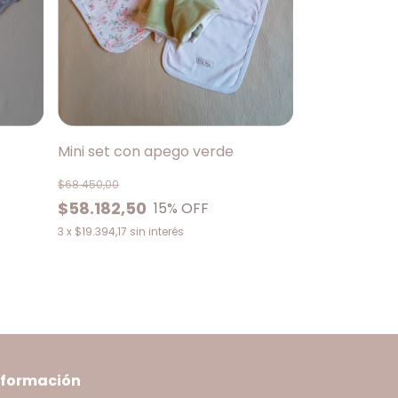
Mini set con apego verde
$68.450,00
$58.182,50
15
% OFF
3
x
$19.394,17
sin interés
nformación