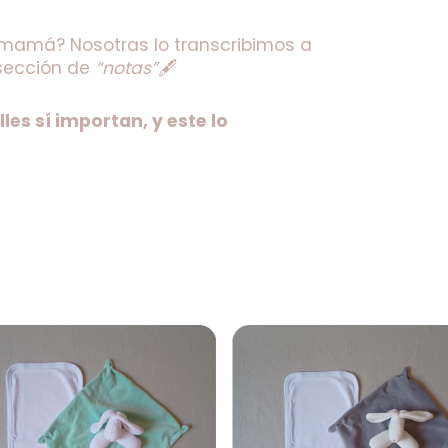
 mamá? Nosotras lo transcribimos a 
sección de 
“notas”
🖋️
les sí importan, y este lo 