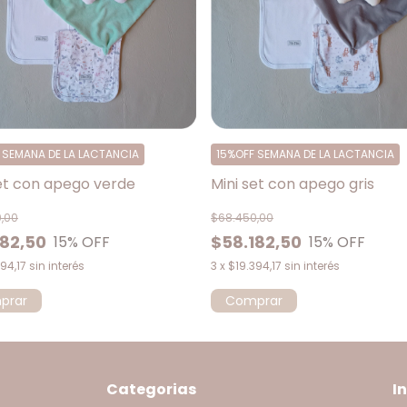
 SEMANA DE LA LACTANCIA
15%OFF SEMANA DE LA LACTANCIA
set con apego verde
Mini set con apego gris
,00
$68.450,00
182,50
$58.182,50
15
% OFF
15
% OFF
94,17
sin interés
3
x
$19.394,17
sin interés
prar
Comprar
Categorias
I