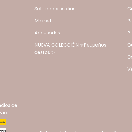
Set primeros días
Gu
Mini set
P
Accesorios
P
NUEVA COLECCIÓN ✨Pequeños
Q
gestos ✨
C
V
dios de
vío