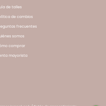
ía de talles
olítica de cambios
reguntas frecuentes
uiénes somos
ómo comprar
enta mayorista